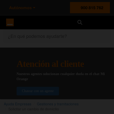
Autónomos
900 815 762
Orange España
¿En qué podemos ayudarte?
Atención al cliente
Nuestros agentes solucionan cualquier duda en el chat Mi
Orange
Chatear con un agente
Ayuda Empresas
Gestiones y tramitaciones
Solicitar un cambio de domicilio