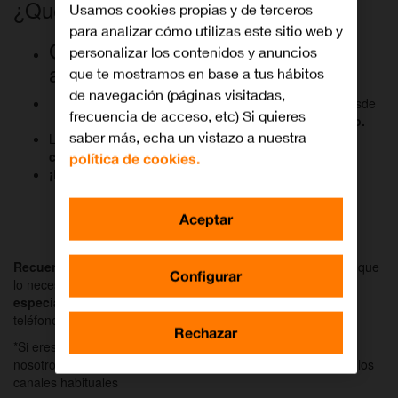
¿Qué tienes que hacer?
Usamos cookies propias y de terceros
para analizar cómo utilizas este sitio web y
Guarda nuestro número en tu
personalizar los contenidos y anuncios
agenda:
653 85 00 85.
que te mostramos en base a tus hábitos
de navegación (páginas visitadas,
Por tu seguridad, es necesario que nos contactes desde
frecuencia de acceso, etc) Si quieres
una
línea móvil de Orange
incluida en
tu contrato.
saber más, echa un vistazo a nuestra
La primera vez que entres te mostraremos las
condiciones de uso
de nuestro servicio.
política de cookies.
¡Listo!
Nos puedes preguntar lo que quieras.
Aceptar
Enviar mensaje por
WhatsApp
Recuerda:
¡Usar nuestro
WhatsApp
es
gratuito
! Y siempre que
Configurar
lo necesites podrás
chatear con nuestros agentes
especializados
. Ellos te darán la misma solución que por
teléfono.
Rechazar
*Si eres cliente de Orange pero no tienes línea móvil con
nosotros, puedes ponerte en contacto con Orange utilizando los
canales habituales