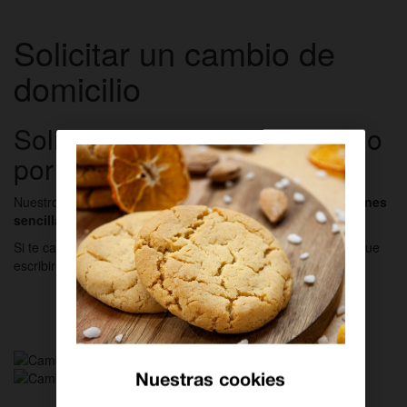
Solicitar un cambio de
domicilio
Solicita tu cambio de domicilio
por
WhatsApp
Nuestro asistente virtual
te ahorra tiempo
realizando
gestiones
sencillas
por ti. ¡Es tan fácil como entrar y preguntar!
Si te cambias de casa y quieres llevarte tu fibra, solo tienes que
escribir
Quiero hacer un cambio de domicilio.
Enviar mensaje por
WhatsApp
Nuestras cookies