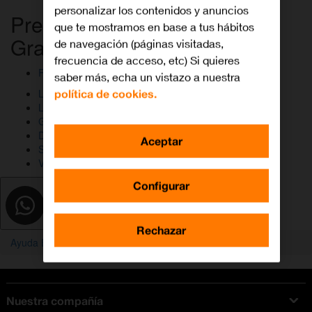
personalizar los contenidos y anuncios
Preguntas frecuentes sobre
que te mostramos en base a tus hábitos
Grandes Empresas
de navegación (páginas visitadas,
frecuencia de acceso, etc) Si quieres
Formulario Digital Centrex
saber más, echa un vistazo a nuestra
política de cookies.
Localizador de tiendas
La Red de Orange
Guías Smartphones
Dispositivos y routers
Aceptar
Sigue tu pedido y reparación
Vídeos de Ayuda
Configurar
Rechazar
Ayuda Empresas
Grandes Empresas
Nuestra compañía