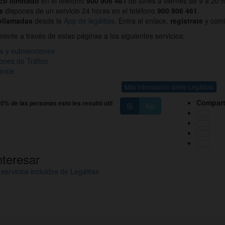
ico ilimitado
en el teléfono
900 906 461
de lunes a viernes de 9 a 20 
s
dispones de un servicio 24 horas en el teléfono
900 906 461
.
ollamadas
desde la
App de legálitas
. Entra al enlace,
regístrate
y comi
nte a través de estas páginas a los siguientes servicios:
as y subvenciones
ones de Tráfico
iance
Más información sobre Legálitas
Compart
0% de las personas esto les resultó útil
Sí
No
nteresar
servicios incluidos de Legálitas