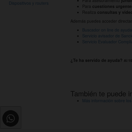
Para asesoramiento
juríd
Dispositivos y routers
Para
cuestiones urgente
Realiza
consultas y vide
Además puedes acceder directame
Buscador on line de ayud
Servicio avisador de Sanci
Servicio Evaluador Compl
¿Te ha servido de ayuda?
Al 10
También te puede i
Más información sobre los 