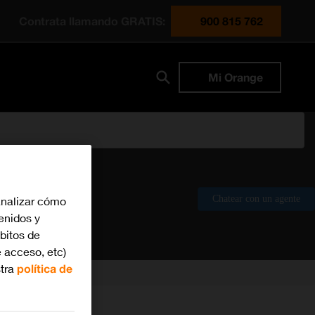
Contrata llamando GRATIS:
900 815 762
Mi Orange
Chatear con un agente
analizar cómo
tenidos y
bitos de
 acceso, etc)
stra
política de