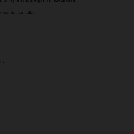
horas o por
WhatsApp
en el
636353415
.
enza tus consultas.
ir: