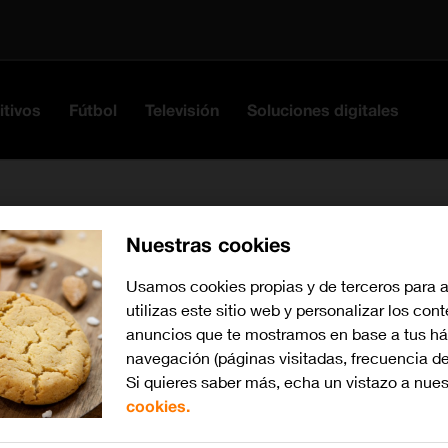
itivos
Fútbol
Televisión
Soluciones digitales
Nuestras cookies
 cliente
Usamos cookies propias y de terceros para 
utilizas este sitio web y personalizar los con
anuncios que te mostramos en base a tus há
an cualquier duda en el chat Mi Orange
navegación (páginas visitadas, frecuencia de
Si quieres saber más, echa un vistazo a nue
cción Jurídica Negocio Orange
cookies.