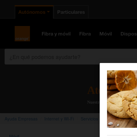
Autónomos
Particulares
Orange España
Fibra y móvil
Fibra
Móvil
Dispos
¿En qué podemos ayudarte?
Atención al
Nuestros agentes solucion
Ayuda Empresas
Internet y Wi-Fi
Servicios
Legálitas Prote
Móvil