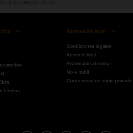
cción Jurídica Negocio Orange
pidos
Información legal
Condiciones legales
Accesibilidad
Protección al menor
reparación
No + publi
5G
Compensación copia privada
ibra
e tiendas