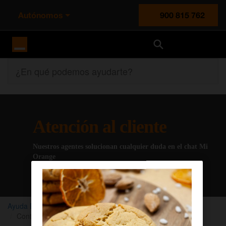
Autónomos
900 815 762
Orange España
¿En qué podemos ayudarte?
Atención al cliente
Nuestros agentes solucionan cualquier duda en el chat Mi
Orange
Chatear con un agente
Ayuda Empresas
Orange TV
Configurar Orange TV
Control parental Orange TV