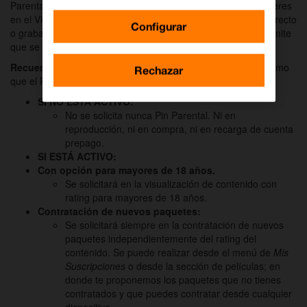
Parental solicitará la contraseña en las contrataciones, alquileres
en el Videoclub by Rakuten TV o al visualizar contenido en directo
Configurar
o grabado, que tenga una clasificación de edad superior al límite
que se haya establecido al activarse.
Recuerda que…
el código PIN del Control Parental es el mismo
Rechazar
que el PIN de compra del Videoclub.
SI NO ESTÁ ACTIVO:
No se solicita nunca Pin Parental. Ni en
reproducción, ni en compra, ni en recarga de cuenta
prepago.
SI ESTÁ ACTIVO:
Con opción para mayores de 18 años.
Se solicitará en la visualización de contenido con
rating para mayores de 18 años.
Contratación de nuevos paquetes:
Se solicitará siempre en la contratación de nuevos
paquetes independientemente del rating del
contenido. Se puede realizar desde el menú de
Mis
Suscripciones
o desde la sección de películas; en
donde te proponemos los paquetes que no tienes
contratados y que puedes contratar desde cualquier
dispositivo.