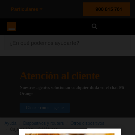
Particulares
900 815 761
Orange España
¿En qué podemos ayudarte?
Atención al cliente
Nuestros agentes solucionan cualquier duda en el chat Mi
Orange
Chatear con un agente
Ayuda
Dispositivos y routers
Otros dispositivos
Caja de Voz – GAMA 110