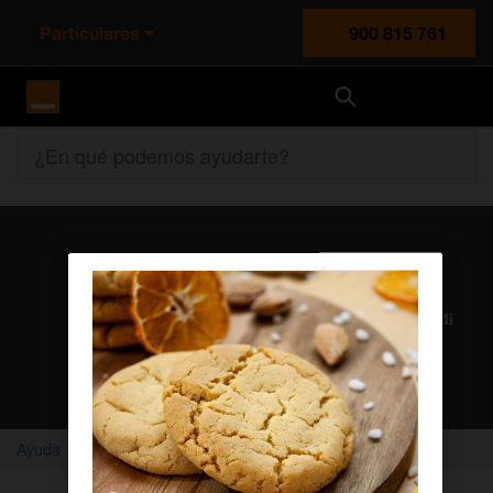
Particulares
900 815 761
Orange España
¿En qué podemos ayudarte?
Atención al cliente
Nuestros agentes solucionan cualquier duda en el chat Mi
Orange
Chatear con un agente
Ayuda
Home