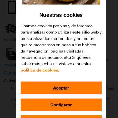
Internet y
Móvil
TV
Nuestras cookies
Wifi
Orange
Mi Orange
Usamos cookies propias y de terceros
para analizar cómo utilizas este sitio web y
Más
personalizar los contenidos y anuncios
Servicios Orange
Bienvenido a
que te mostramos en base a tus hábitos
Orange
de navegación (páginas visitadas,
frecuencia de acceso, etc) Si quieres
Atención
Factura y
Estado
saber más, echa un vistazo a nuestra
al cliente
consumo
de tu pedido
política de cookies.
Cómo activar
DAZN
para ver el fútbol
Activa DAZN
por
WhatsApp
en menos de
2 minutos
:
Aceptar
Pulsa el botón "Activar DAZN por WhatsApp" y te abriremos
el canal oficial de Orange.
Verás un mensaje ya rellenado (Activar DAZN). Envía ese
mensaje para iniciar una conversación con nosotros.
Configurar