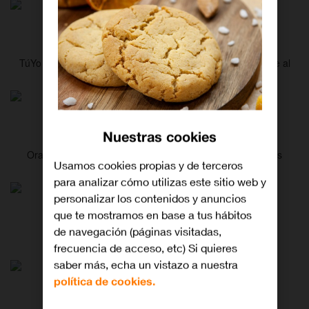
TúYo
TúYo te ayuda a guiar a tus hijos en un acceso responsable al
mundo digital.
Orange Pay
Nuestras cookies
Orange Pay es un método de pago exclusivo para clientes
Usamos cookies propias y de terceros
Orange.
para analizar cómo utilizas este sitio web y
personalizar los contenidos y anuncios
Ciber Protección
que te mostramos en base a tus hábitos
de navegación (páginas visitadas,
La nueva solución de Ciberseguridad de Orange
frecuencia de acceso, etc) Si quieres
saber más, echa un vistazo a nuestra
política de cookies.
Juegos Orange