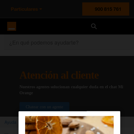
Particulares
900 815 761
Orange España
¿En qué podemos ayudarte?
Atención al cliente
Nuestros agentes solucionan cualquier duda en el chat Mi
Orange
Chatear con un agente
Ayuda
Servicios y productos Orange