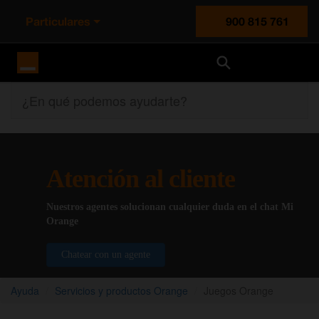
Particulares
900 815 761
Orange España
¿En qué podemos ayudarte?
Atención al cliente
Nuestros agentes solucionan cualquier duda en el chat Mi
Orange
Chatear con un agente
Ayuda
Servicios y productos Orange
Juegos Orange