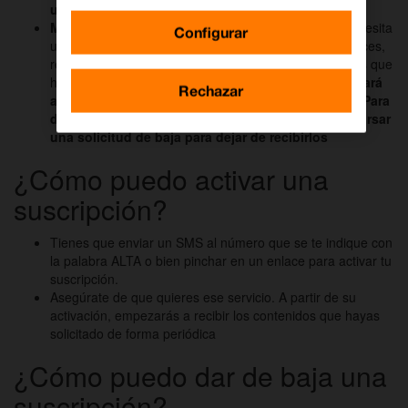
una vez por cada petición de servicio que hagas.
Mensajes de suscripción:
este tipo de mensajes necesita
Configurar
una
solicitud de alta por tu parte
y a partir de entonces,
recibirás con la periodicidad establecida los contenidos que
hayas solicitado.
Cada mensaje que recibas se cobrará
Rechazar
al precio fijado por la empresa que los distribuye. Para
dejar de estar suscrito a ese servicio tienes que cursar
una solicitud de baja para dejar de recibirlos
¿Cómo puedo activar una
suscripción?
Tienes que enviar un SMS al número que se te indique con
la palabra ALTA o bien pinchar en un enlace para activar tu
suscripción.
Asegúrate de que quieres ese servicio. A partir de su
activación, empezarás a recibir los contenidos que hayas
solicitado de forma periódica
¿Cómo puedo dar de baja una
suscripción?