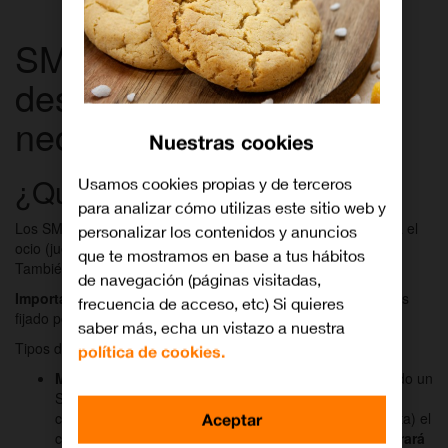
SMS Premium, activa o
desactiva según tus
necesidades
Nuestras cookies
¿Qué es un SMS Premium?
Usamos cookies propias y de terceros
para analizar cómo utilizas este sitio web y
Los SMS Premium son contenidos especiales pensados para el
personalizar los contenidos y anuncios
ocio (juegos, música, tonos de llamada, concursos, TV, etc.).
que te mostramos en base a tus hábitos
También pueden ser SMS solidarios (Unicef, Acnur...).
de navegación (páginas visitadas,
Importante:
Tanto el servicio como el precio de estos SMS es
frecuencia de acceso, etc) Si quieres
fijado por la empresa que proporciona este contenido.
saber más, echa un vistazo a nuestra
Tipos de servicios que hay en los SMS Premium:
política de cookies.
Mensajes de petición (los que tú solicitas):
enviando un
SMS al número de servicio indicado la empresa de
contenidos te enviará (en un solo mensaje de respuesta) el
Aceptar
contenido que hayas solicitado.
Este mensaje se cobrará