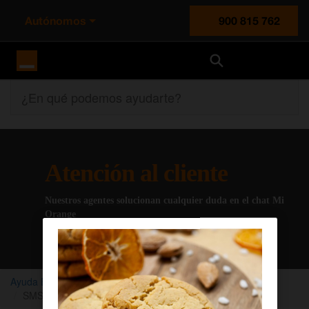
Autónomos
900 815 762
Orange España
¿En qué podemos ayudarte?
Atención al cliente
Nuestros agentes solucionan cualquier duda en el chat Mi
Orange
Chatear con un agente
Ayuda Empresas
Mi Orange
Activar servicios
SMS Premium, activa o desactiva según tus necesidades