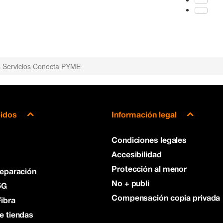
s Servicios Conecta PYME
pidos
Información legal
Condiciones legales
Accesibilidad
Protección al menor
reparación
No + publi
5G
Compensación copia privada
ibra
e tiendas