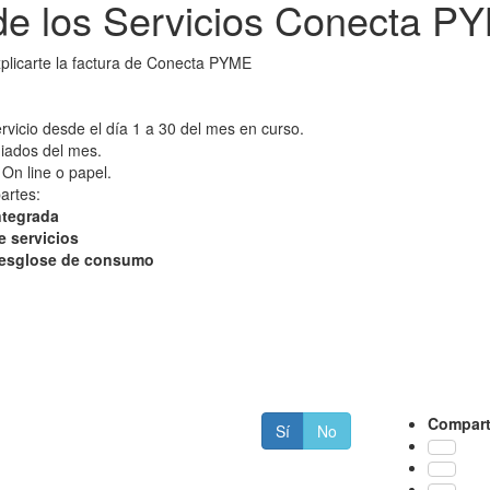
de los Servicios Conecta P
licarte la factura de Conecta PYME
rvicio desde el día 1 a 30 del mes en curso.
diados del mes.
 On line o papel.
artes:
ntegrada
vicios
se de consumo
Compart
Sí
No