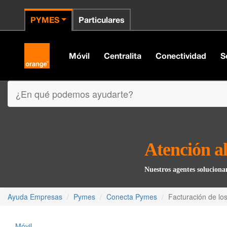
PYMES
Particulares
Orange España
Móvil
Centralita
Conectividad
S
¿En qué podemos ayudarte?
Atención al
Nuestros agentes solucion
Ayuda Empresas
Pymes
Conecta Pymes
Facturación de lo
Móvil