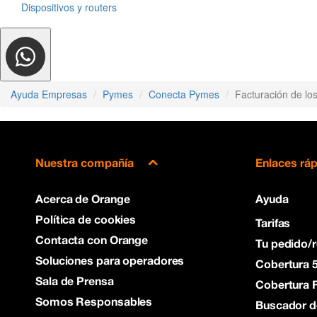
Dispositivos y routers
Ayuda Empresas
Pymes
Conecta Pymes
Facturación de lo
Nuestra compañía
Enlaces rá
Acerca de Orange
Ayuda
Política de cookies
Tarifas
Contacta con Orange
Tu pedido/
Soluciones para operadores
Cobertura 
Sala de Prensa
Cobertura F
Somos Responsables
Buscador d