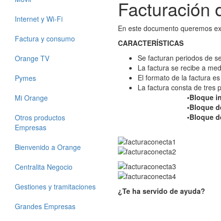
Facturación 
Internet y Wi-Fi
En este documento queremos exp
Factura y consumo
CARACTERÍSTICAS
Se facturan periodos de se
Orange TV
La factura se recibe a me
El formato de la factura es
Pymes
La factura consta de tres p
•Bloque i
Mi Orange
•Bloque de ser
•Bloque desglo
Otros productos
Empresas
Bienvenido a Orange
Centralita Negocio
Gestiones y tramitaciones
¿Te ha servido de ayuda?
Grandes Empresas