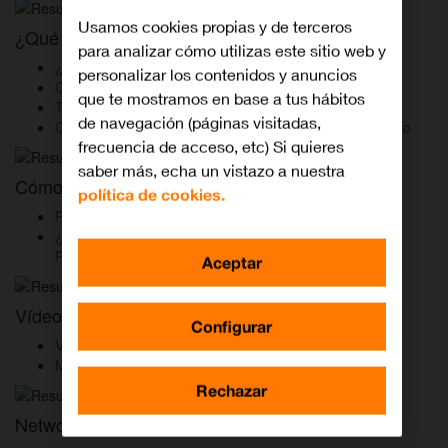
Usamos cookies propias y de terceros
¿Qué es Conecta Pymes?
para analizar cómo utilizas este sitio web y
¿Qué es Conecta Pymes?
personalizar los contenidos y anuncios
Coste de las llamadas fuera de la tarifa plana
que te mostramos en base a tus hábitos
Tu factura de Conecta Pymes
de navegación (páginas visitadas,
Consulta aquí los precios de las llamadas fuera de bono
frecuencia de acceso, etc) Si quieres
saber más, echa un vistazo a nuestra
Cómo funciona
política de cookies.
Resuelve todas tus dudas de Conecta Pymes
¿Cómo puedo hacer un desvío de llamada en Conecta
Pymes
Aceptar
Vídeos y Manuales
Configurar
Vídeos de dispositivos
Manuales de dispositivos
Rechazar
Network Plus