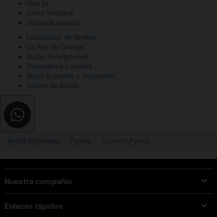
Qué es
Cómo funciona
Guías de usuario
Localizador de tiendas
La Red de Orange
Guías Smartphones
Dispositivos y routers
Sigue tu pedido y reparación
Vídeos de Ayuda
Ayuda Empresas
Pymes
Conecta Pymes
Nuestra compañía
Acerca de Orange
Enlaces rápidos
Política de cookies