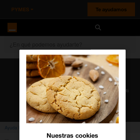
PYMES
Te ayudamos
Orange España
¿En qué podemos ayudarte?
Atención al cliente
Nuestros agentes solucionan cualquier duda en el chat Mi
Orange
Chatear con un agente
Ayuda Empresas
Pymes
Conecta Pymes
Nuestras cookies