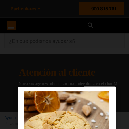
Particulares
900 815 761
Orange España
¿En qué podemos ayudarte?
Atención al cliente
Nuestros agentes solucionan cualquier duda en el chat Mi
Orange
Chatear con un agente
Ayuda
Orange TV
Mi servicio
Cómo dar de baja un paquete de Orange TV