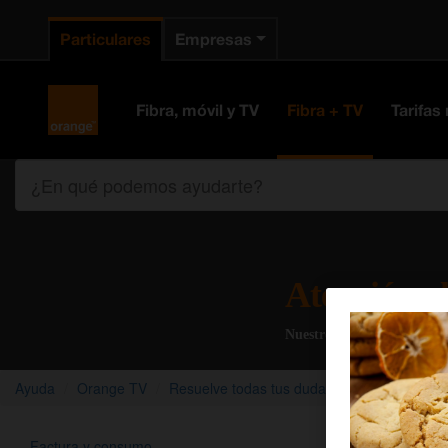
Particulares
Empresas
Orange España
Fibra, móvil y TV
Fibra + TV
Tarifas
¿En qué podemos ayudarte?
Atención al
Nuestros agentes solucion
Ayuda
Orange TV
Resuelve todas tus dudas sobre Netflix co
Factura y consumo