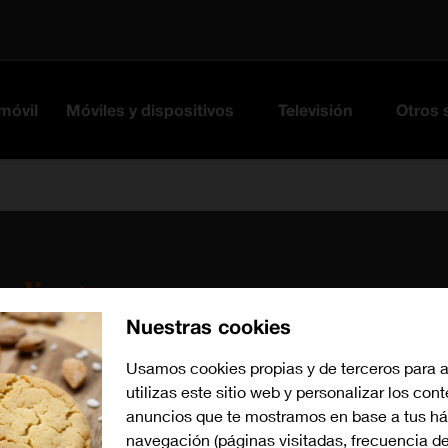
 móvil
Móviles y dispositivos
Televisión
Otros 
 cliente
Nuestras cookies
an cualquier duda en el chat Mi Orange
Usamos cookies propias y de terceros para 
n Orange
Resuelve todas tus dudas sobre tu suscripción Netflix con 
utilizas este sitio web y personalizar los con
anuncios que te mostramos en base a tus há
navegación (páginas visitadas, frecuencia de