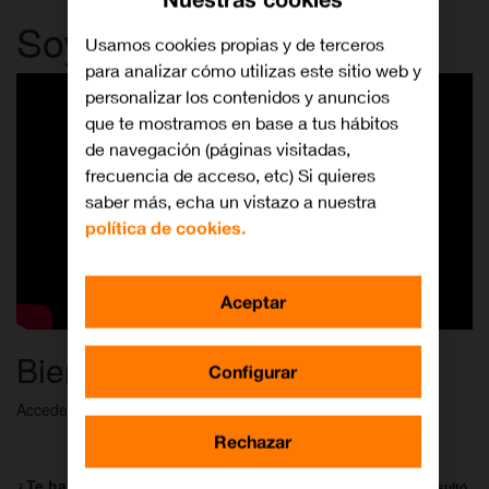
Soy nuevo en Orange
Usamos cookies propias y de terceros
para analizar cómo utilizas este sitio web y
personalizar los contenidos y anuncios
que te mostramos en base a tus hábitos
de navegación (páginas visitadas,
frecuencia de acceso, etc) Si quieres
saber más, echa un vistazo a nuestra
política de cookies.
Aceptar
Bienvenido a Orange
Configurar
Accede al siguiente enlace para conocer toda la información:
Rechazar
Soy nuevo en Orange
¿Te ha servido de ayuda?
Al 100% de las personas esto les resultó