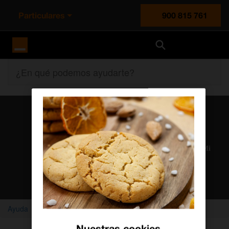
Particulares
900 815 761
Orange España
¿En qué podemos ayudarte?
Atención al cliente
Nuestros agentes solucionan cualquier duda en el chat Mi
Orange
Chatear con un agente
Ayuda
Vídeos
Soy nuevo en Orange
Nuestras cookies