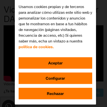
Videotutorial para activar
Usamos cookies propias y de terceros
para analizar cómo utilizas este sitio web y
DAZN
personalizar los contenidos y anuncios
que te mostramos en base a tus hábitos
de navegación (páginas visitadas,
frecuencia de acceso, etc) Si quieres
saber más, echa un vistazo a nuestra
política de cookies.
Aceptar
Configurar
Videotutorial para activar DAZN
¿Te ha servido de ayuda?
Sí
No
Rechazar