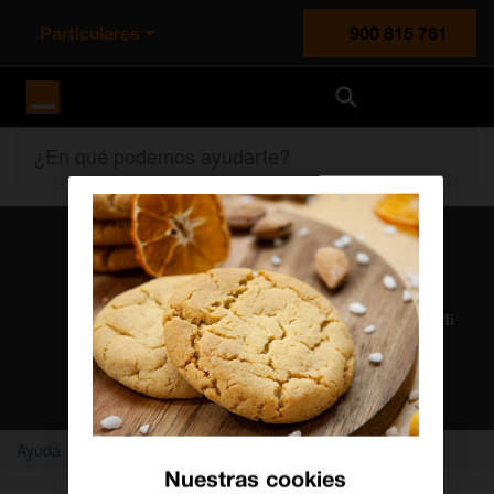
Particulares
900 815 761
Orange España
¿En qué podemos ayudarte?
Atención al cliente
Nuestros agentes solucionan cualquier duda en el chat Mi
Orange
Chatear con un agente
Ayuda
Vídeos
Videotutorial para activar DAZN
Nuestras cookies