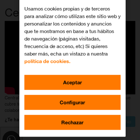
Centralita Negocio
Usamos cookies propias y de terceros
para analizar cómo utilizas este sitio web y
personalizar los contenidos y anuncios
que te mostramos en base a tus hábitos
de navegación (páginas visitadas,
frecuencia de acceso, etc) Si quieres
saber más, echa un vistazo a nuestra
política de cookies.
Aceptar
Centralita Negocio, la solución unificada para las empresas que
Configurar
cubre todas las necesidades de comunicación, movilidad y
colaboración entre empleados.
¿Te ha servido de ayuda?
Sí
No
Rechazar