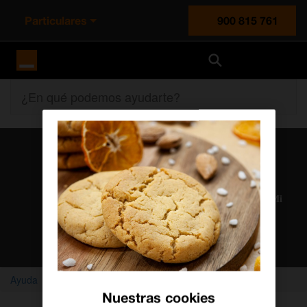
Particulares
900 815 761
Orange España
¿En qué podemos ayudarte?
Atención al cliente
Nuestros agentes solucionan cualquier duda en el chat Mi
Orange
Chatear con un agente
Ayuda
Vídeos
Centralita Negocio
Nuestras cookies