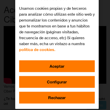
Acceso y configuración
Usamos cookies propias y de terceros
para analizar cómo utilizas este sitio web y
Ciber Protección
personalizar los contenidos y anuncios
que te mostramos en base a tus hábitos
de navegación (páginas visitadas,
frecuencia de acceso, etc) Si quieres
saber más, echa un vistazo a nuestra
política de cookies.
Aceptar
Configurar
Vamos a explicarte cómo acceder y configurar tu servicio de
Ciber Protección
Rechazar
¿Te ha servido de ayuda?
Al 100% de las personas esto les resultó
útil
Sí
No