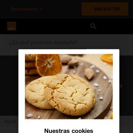
Particulares
900 815 761
Orange España
¿En qué podemos ayudarte?
Atención al cliente
Nuestros agentes solucionan cualquier duda en el chat Mi
Orange
Chatear con un agente
Ayuda
Vídeos
Acceso y configuración Ciber Protección
Nuestras cookies