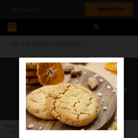
Particulares
900 815 761
Orange España
¿En qué podemos ayudarte?
Atención al cliente
Nuestros agentes solucionan cualquier duda en el chat Mi
Orange
Chatear con un agente
Ayuda
Vídeos
Portal de Autogestión Centralita Orange: Configuración de
grupos de salto