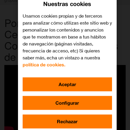
Nuestras cookies
Usamos cookies propias y de terceros
Portal de Autogestión
para analizar cómo utilizas este sitio web y
Centralita Orange:
personalizar los contenidos y anuncios
que te mostramos en base a tus hábitos
Configuración de grupos
de navegación (páginas visitadas,
frecuencia de acceso, etc) Si quieres
de salto
saber más, echa un vistazo a nuestra
política de cookies.
Aceptar
Configurar
Rechazar