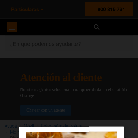
Particulares
900 815 761
Orange España
¿En qué podemos ayudarte?
Atención al cliente
Nuestros agentes solucionan cualquier duda en el chat Mi
Orange
Chatear con un agente
Ayuda
Móvil
Robo, pérdida, rotura
Me han robado el móvil
Bloquea tu teléfono o IMEI si te han robado o has perdido el