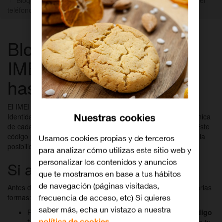
teléfono
Bloquea tu teléfono o
IMEI si te han robado o
has perdido el teléfono
El IMEI (del inglés International Mobile Equipment Identity,
Nuestras cookies
Identidad Internacional de Equipo Móvil) es la huella digital única
de cada
teléfono móvil
, es decir el número que lo identifica. Este
código permite identificar tu terminal en caso de robo y te da la
Usamos cookies propias y de terceros
posibilidad de bloquearlo.
para analizar cómo utilizas este sitio web y
personalizar los contenidos y anuncios
Si aún tienes tu móvil
que te mostramos en base a tus hábitos
de navegación (páginas visitadas,
Antes de que te roben el móvil, puedes obtener tu IMEI de varias
frecuencia de acceso, etc) Si quieres
formas:
saber más, echa un vistazo a nuestra
Para conocer el IMEI de tu móvil puedes marcar el
código
política de cookies.
*#06#
en tu teclado. El IMEI aparecerá en la pantalla de tu