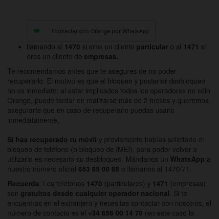
Contactar con Orange por
WhatsApp
llamando al
1470
si eres un cliente
particular
o al
1471
si
eres un cliente de
empresas.
Te recomendamos antes que te asegures de no poder
recuperarlo. El motivo es que el bloqueo y posterior desbloqueo
no es inmediato; al estar implicados todos los operadores no sólo
Orange, puede tardar en realizarse más de 2 meses y queremos
asegurarte que en caso de recuperarlo puedas usarlo
inmediatamente.
Si has recuperado tu móvil
y previamente habías solicitado el
bloqueo de teléfono (o bloqueo de IMEI), para poder volver a
utilizarlo es necesario su desbloqueo. Mándanos un
WhatsApp
a
nuestro número oficial
653 85 00 85
o llámanos al 1470/71.
Recuerda
: Los teléfonos
1470
(particulares) y
1471
(empresas)
son
gratuitos desde cualquier operador nacional
. Si te
encuentras en el extranjero y necesitas contactar con nosotros, el
número de contacto es el
+34 656 00 14 70
(en este caso la