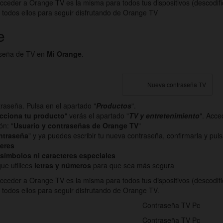
acceder a Orange TV es la misma para todos tus dispositivos (descodif
 todos ellos para seguir disfrutando de Orange TV
e
aseña de TV en
Mi Orange
.
Nueva contraseña TV
traseña. Pulsa en el apartado "
Productos
".
cciona tu producto
" verás el apartado "
TV y entretenimiento
". Acce
ón: "
Usuario y contraseñas de Orange TV
"
ntraseña
" y ya puedes escribir tu nueva contraseña, confirmarla y puls
teres
símbolos ni caracteres especiales
e utilices
letras y números
para que sea más segura
acceder a Orange TV es la misma para todos tus dispositivos (descodif
todos ellos para seguir disfrutando de Orange TV.