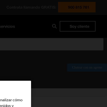
Contrata llamando GRATIS:
900 815 761
servicios
Soy cliente
Chatear con un agente
analizar cómo
tenidos y