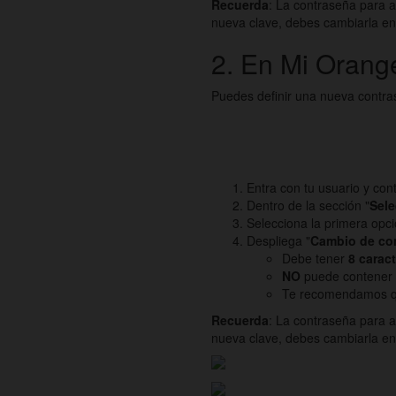
Recuerda
: La contraseña para 
nueva clave, debes cambiarla en
2. En
Mi Orang
Puedes definir una nueva contr
Entra con tu usuario y con
Dentro de la sección "
Sele
Selecciona la primera opci
Despliega "
Cambio de co
Debe tener
8 carac
NO
puede contener
Te recomendamos qu
Recuerda
: La contraseña para 
nueva clave, debes cambiarla en 