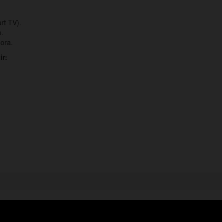
rt TV).
o.
ora.
ir: