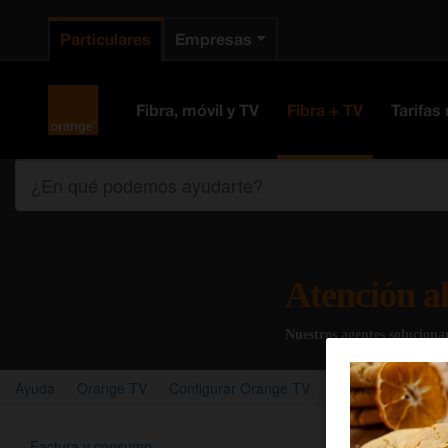
Particulares
Empresas
Orange España
Fibra, móvil y TV
Fibra + TV
Tarifas
¿En qué podemos ayudarte?
Atención al
Nuestros agentes solucion
Ayuda
Orange TV
Configurar Orange TV
Ayuda de acceso a
Factura y consumo