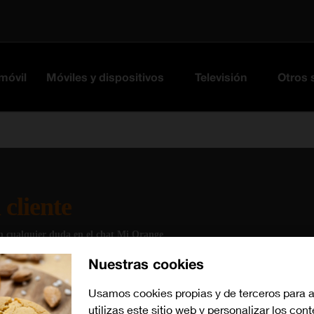
 móvil
Móviles y dispositivos
Televisión
Otros 
 cliente
an cualquier duda en el chat Mi Orange
Nuestras cookies
l servicio de TV (Usuario y contraseña)
Usamos cookies propias y de terceros para 
utilizas este sitio web y personalizar los con