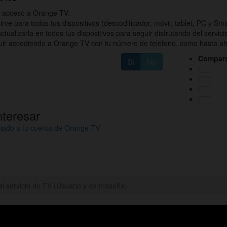
de acceso a Orange TV.
rve para todos tus dispositivos (descodificador, móvil, tablet, PC y Sma
tualizarla en todos tus dispositivos para seguir disfrutando del servici
eguir accediendo a Orange TV con tu número de teléfono, como hasta ah
Compart
Sí
No
nteresar
ociado a tu cuenta de Orange TV
l servicio de TV (Usuario y contraseña)