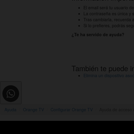
El email será tu usuario 
La contraseña es única y si
Tras cambiarla, recuerda ac
Si lo prefieres, podrás s
¿Te ha servido de ayuda?
También te puede i
Elimina un dispositivo as
Ayuda
Orange TV
Configurar Orange TV
Ayuda de acceso a