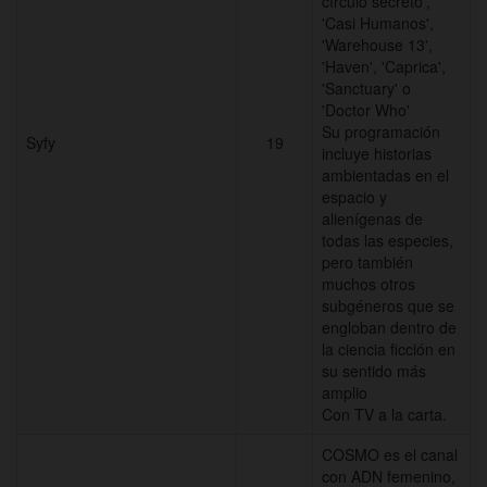
círculo secreto',
'Casi Humanos',
'Warehouse 13',
'Haven', 'Caprica',
'Sanctuary' o
'Doctor Who'
Su programación
Syfy
19
incluye historias
ambientadas en el
espacio y
alienígenas de
todas las especies,
pero también
muchos otros
subgéneros que se
engloban dentro de
la ciencia ficción en
su sentido más
amplio
Con TV a la carta.
COSMO es el canal
con ADN femenino,