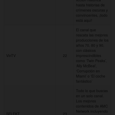
hasta historias de
crímenes oscuras y
convincentes, ¡todo
está aquí!
El canal que
rescata las mejores
producciones de los
años 70, 80 y 90,
con clásicos
VinTV
22
imprescindibles
como ‘Twin Peaks’,
‘Ally McBeal’,
‘Corrupción en
Miami’ o ‘El coche
fantástico’
Todo lo que buscas
en un solo canal.
Los mejores
contenidos de AMC
Network incluyendo
SELEKT
23