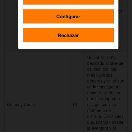
TNT emite las
mejores series, los
Configurar
largometrajes de
más éxito y las
propuestas más
originales e
Rechazar
innovadoras
Con TV a la carta.
Un canal 100%
dedicado al cine de
calidad, con los
más variados
géneros y en el que
cada espectador
encontrará títulos
que se adapten a
Comedy Central
16
sus gustos y su
momento de
disfrute. Con títulos
que abarcan desde
la aventura y el