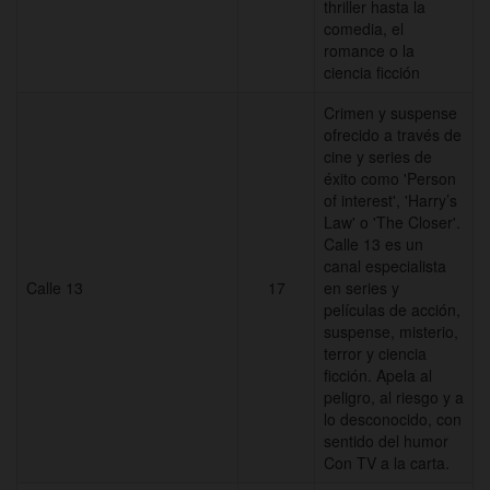
thriller hasta la
comedia, el
romance o la
ciencia ficción
Crimen y suspense
ofrecido a través de
cine y series de
éxito como 'Person
of interest', 'Harry’s
Law' o 'The Closer'.
Calle 13 es un
canal especialista
Calle 13
17
en series y
películas de acción,
suspense, misterio,
terror y ciencia
ficción. Apela al
peligro, al riesgo y a
lo desconocido, con
sentido del humor
Con TV a la carta.