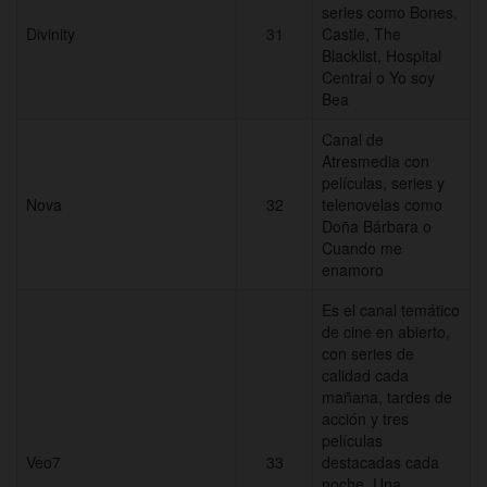
series como Bones,
Divinity
31
Castle, The
Blacklist, Hospital
Central o Yo soy
Bea
Canal de
Atresmedia con
películas, series y
Nova
32
telenovelas como
Doña Bárbara o
Cuando me
enamoro
Es el canal temático
de cine en abierto,
con series de
calidad cada
mañana, tardes de
acción y tres
películas
Veo7
33
destacadas cada
noche. Una