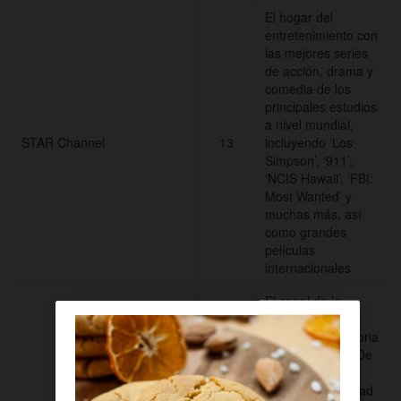
El hogar del
entretenimiento con
las mejores series
de acción, drama y
comedia de los
principales estudios
a nivel mundial,
STAR Channel
13
incluyendo ‘Los
Simpson’, ‘911’,
‘NCIS Hawaii’, ‘FBI:
Most Wanted’ y
muchas más, así
como grandes
películas
internacionales
El canal de la
marca que ha
cambiado la historia
de la televisión. De
los creadores de
Breaking Bad, Mad