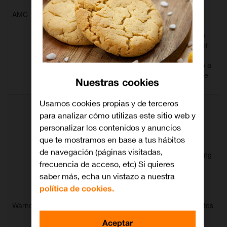
Men… AMC te
AMC
14
ofrece series
originales de
gran éxito, series
inéditas y el mejor
cine. Tienes que
vivirlo. Contenido a
la carta disponible
Nuestras cookies
en AMC SELEKT
Usamos cookies propias y de terceros
Series de éxito
como 'El
para analizar cómo utilizas este sitio web y
Mentalista', 'Big
personalizar los contenidos y anuncios
Bang', 'Crónicas
que te mostramos en base a tus hábitos
Vampíricas',
de navegación (páginas visitadas,
'Sherlock' o 'Falling
frecuencia de acceso, etc) Si quieres
Skies'. Además,
emite películas
saber más, echa un vistazo a nuestra
como 'Troya',
política de cookies.
'Gladiator', 'Love
Warner
15
Actually', conciertos
y eventos
Aceptar
especiales