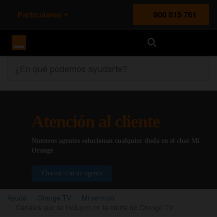
Particulares
900 815 761
Orange España
¿En qué podemos ayudarte?
Atención al cliente
Nuestros agentes solucionan cualquier duda en el chat Mi
Orange
Chatear con un agente
Ayuda
Orange TV
Mi servicio
Canales que se incluyen en la oferta de Orange TV