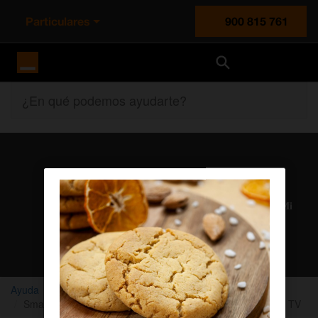
Particulares
900 815 761
Orange España
¿En qué podemos ayudarte?
Atención al cliente
Nuestros agentes solucionan cualquier duda en el chat Mi
Orange
Chatear con un agente
Ayuda
Orange TV
Multidispositivo
Smartphones y Tablets compatibles con la App de Orange TV