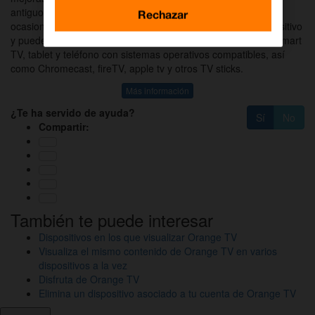
antiguos. Lamentamos los inconvenientes que esto pueda
Rechazar
ocasionar, pero te recordamos que Orange TV es multidispositivo
y puedes disfrutar del servicio desde tu descodificador, PC, smart
TV, tablet y teléfono con sistemas operativos compatibles, así
como Chromecast, fireTV, apple tv y otros TV sticks.
Más información
¿Te ha servido de ayuda?
Sí
No
Compartir:
También te puede interesar
Dispositivos en los que visualizar Orange TV
Visualiza el mismo contenido de Orange TV en varios
dispositivos a la vez
Disfruta de Orange TV
Elimina un dispositivo asociado a tu cuenta de Orange TV