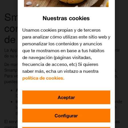
Smartphones y Tablets
Nuestras cookies
compatibles con la App
Usamos cookies propias y de terceros
de Orange TV
para analizar cómo utilizas este sitio web y
personalizar los contenidos y anuncios
La App de Orange TV para iOS y Android es compatible a partir
que te mostramos en base a tus hábitos
de su versión iOS 15.0 y Android 9.0.
de navegación (páginas visitadas,
frecuencia de acceso, etc) Si quieres
De manera orientativa, estas versiones se encuentran en
Smartphones/Tablets adquiridos en el año 2018 o posteriores.
saber más, echa un vistazo a nuestra
Para verificar la versión del sistema operativo de tu dispositivo,
política de cookies.
puedes hacerlo de la siguiente manera:
Android
: Ajustes > Acerca del teléfono > Sistema
Operativo
Aceptar
iOS
: Ajustes > General > Actualización de Software (donde
también podrás encontrar si tienes alguna actualización
disponible).
Configurar
El servicio de Orange TV está en constante evolución y algunas
mejoras pueden no ser compatibles con sistemas operativos