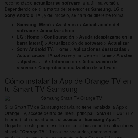
recomendable
actualizar su software
a la última versión.
Dependiendo de si la marca del televisor es
Samsung
,
LG o
Sony Android TV
, y del modelo, se hará de diferente forma:
Samsung
:
Menú > Asistencia > Actualización del
software > Actualizar ahora
LG : Home > Configuración > Ayuda (desplazarse en la
barra lateral) > Actualización de software > Actualizar
Sony Android TV:
Home > Aplicaciones destacadas >
Actualización TV software
y también en
Home > Ajustes
> Ajustes > TV > Información > Actualización del
sistema > Comprobar actualización de software
Cómo instalar la App de Orange TV en
tu Smart TV Samsung
Si tu Smart TV de Samsung todavía no tiene instalada la App d
Orange TV, accede dentro del menú principal
“SMART HUB”
(TV
Internet), ahí encontramos el
acceso a “Samsung Apps”
.
Llegados a este punto, escribimos en el buscador de aplicaciones
el texto
“Orange TV”
. Tras unos segundos, aparecerá en
pantalla el acceso a la descarga de la App
Orange TV
y solo