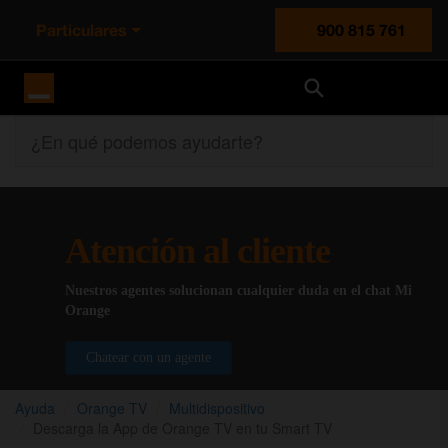
Particulares
900 815 761
Orange España
¿En qué podemos ayudarte?
Atención al cliente
Nuestros agentes solucionan cualquier duda en el chat Mi
Orange
Chatear con un agente
Ayuda
Orange TV
Multidispositivo
Descarga la App de Orange TV en tu Smart TV