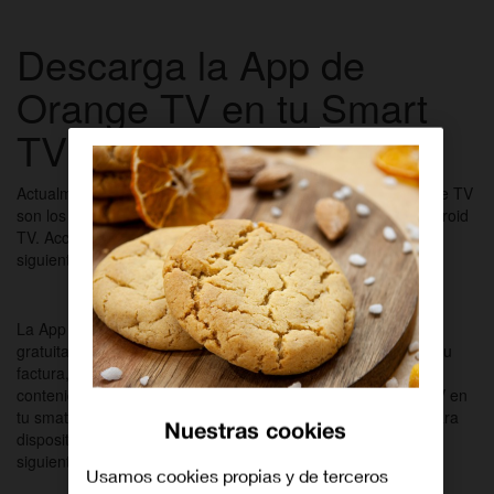
Descarga la App de
Orange TV en tu Smart
TV
Actualmente, los Smart TV compatibles con la App de Orange TV
son los fabricados por Samsung, LG y Sony con sistema Android
TV. Accede al detalle actualizado de modelos pulsando en el
siguiente botón.
VER MODELOS COMPATIBLES
La App de Orange TV para tu Smart TV es completamente
gratuita y su descarga no supone ningún cargo adicional en tu
factura, salvo el generado por el alquiler de películas u otros
contenidos de pago. También puedes disfrutar de Orange TV en
tu smatrphone o tablet descargando la App de Orange TV para
Nuestras cookies
dispositivos móviles. Consulta cómo hacerlo pulsando en el
siguiente botón.
Usamos cookies propias y de terceros